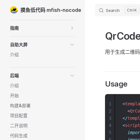
摸鱼低代码 mfish-nocode
Search
K
Skip to content
Sidebar Navigation
指南
QrCod
自助大屏
用于生成二维码
介绍
后端
Usage
介绍
开始
1
<
templa
构建&部署
2
<
QrCo
项目配置
3
</
templ
二开说明
4
<
script
5
impor
代码生成
6
impor