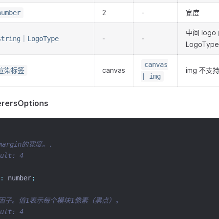
2
-
宽度
number
中间 log
-
-
string｜LogoType
LogoType
canvas
canvas
img 不支持
渲染标签
| img
rersOptions
margin的宽度。.
ult: 4
:
 number
;
例因子。值1表示每个模块1像素（黑点）。
ult: 4