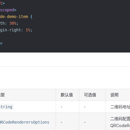
t
>
scoped
>
de-demo-item
{
th
:
30%
;
gin-right
:
1%
;
>
类型
默认值
可选值
说明
-
-
二维码地
string
二维码配置
-
-
QRCodeRenderersOptions
QRCodeRe