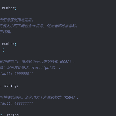
 number
;
输出图像强制指定宽度。
果宽度太小而不能包含qr符号，则此选项将被忽略。
先于规模。
 number
;
{
 暗模块的颜色。值必须为十六进制格式（RGBA）.
注意：深色应始终比color.light暗。.
fault: #000000ff
:
 string;
 照明模块的颜色。值必须为十六进制格式（RGBA）.
fault: #ffffffff
?:
 string;