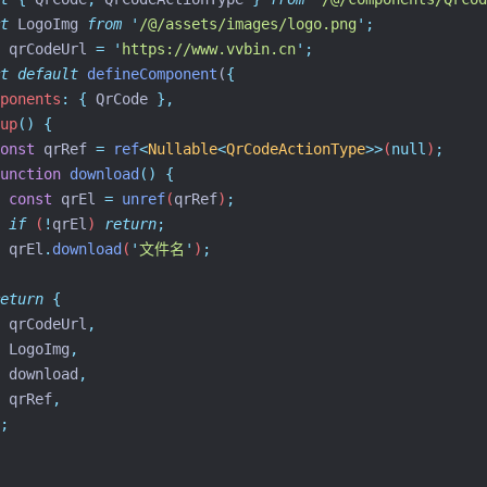
t
 LogoImg 
from
'
/@/assets/images/logo.png
'
;
 qrCodeUrl 
=
'
https://www.vvbin.cn
'
;
t
default
defineComponent
(
{
ponents
:
{
 QrCode 
},
up
()
{
onst
qrRef
=
ref
<
Nullable
<
QrCodeActionType
>>
(
null
)
;
unction
download
()
{
const
qrEl
=
unref
(
qrRef
)
;
if
 (
!
qrEl
) 
return
;
qrEl
.
download
(
'
文件名
'
)
;
eturn
{
qrCodeUrl
,
LogoImg
,
download
,
qrRef
,
;