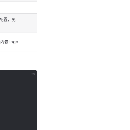
o 配置，见
内嵌 logo
ts