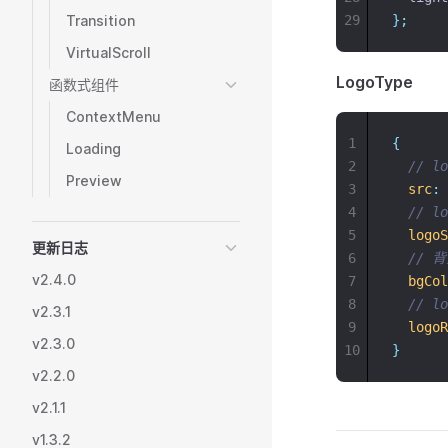
Transition
29
};
VirtualScroll
LogoType
函数式组件
ContextMenu
1
{
Loading
2
// l
Preview
3
src
:
4
// l
5
logoS
更新日志
6
// 
v2.4.0
7
bgCol
8
// l
v2.3.1
9
logoR
v2.3.0
10
}
v2.2.0
v2.1.1
v1.3.2