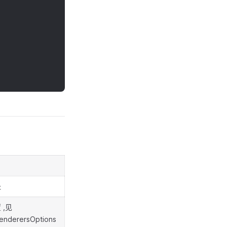
址
 ,见
nderersOptions