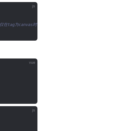
js
仅在tag为canvas时有效，可用于自定义绘制
vue
js