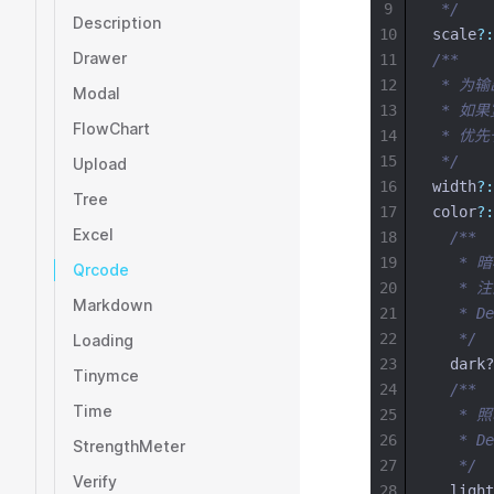
9
 */
Description
10
scale
?:
Drawer
11
/**
12
 * 为
Modal
13
 * 如
FlowChart
14
 * 优
15
 */
Upload
16
width
?:
Tree
17
color
?:
Excel
18
/**
19
   *
Qrcode
20
   * 
Markdown
21
   * De
22
   */
Loading
23
  dark?
Tinymce
24
/**
Time
25
   *
26
   * De
StrengthMeter
27
   */
Verify
28
  light