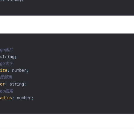
ogo图片
string
;
ogo大小
ize
:
number
;
背景颜色
or
:
string
;
ogo圆角
adius
:
number
;