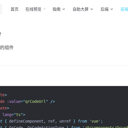
Main Navigation
首页
在线预览
指南
自助大屏
后端
前
e
的组件
te
>
de
:value
=
"
qrCodeUrl
"
 />
ate
>
lang
=
"
ts
"
>
t
{
defineComponent
,
ref
,
unref
}
from
'
vue
'
;
t
{
QrCode
,
QrCodeActionType
}
from
'
/@/components/Qrcod