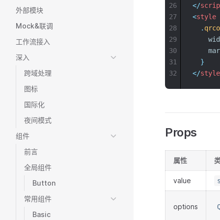
26
</
scrip
外部模块
27
<
style
Mock&联调
28
.
qrco
29
wid
工作流接入
30
mar
深入
31
}
跨域处理
32
</
style
图标
国际化
夜间模式
Props
组件
前言
属性
全局组件
value
Button
常用组件
options
Basic