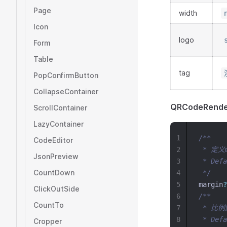
Page
width
Icon
logo
Form
Table
tag
PopConfirmButton
CollapseContainer
QRCodeRende
ScrollContainer
LazyContainer
1
/**
CodeEditor
2
 * 定义
JsonPreview
3
 * Defa
CountDown
4
 */
5
margin
?
ClickOutSide
6
/**
CountTo
7
 * 比
8
 * Defa
Cropper