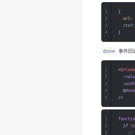
1
{
2
url
:
3
ctx
?:
4
}
事件回
done
1
<
QrCode
2
:
valu
3
:
widt
4
@
done
5
/>
1
functio
2
if
 (
c
3
//