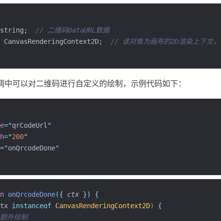
string
;
// 二维码DataURL数据
CanvasRenderingContext2D
;
// 该对象为画布的2D渲染上下文，
调中可以对二维码进行自定义的绘制，示例代码如下：
e
=
"
qrCodeUrl
"
h
=
"
200
"
=
"
onQrcodeDone
"
n
onQrcodeDone
({
ctx
})
{
tx
instanceof
CanvasRenderingContext2D
) 
{
 额外绘制