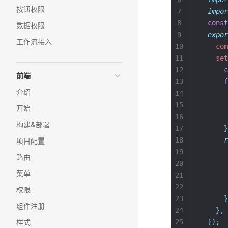
按钮权限
7
impor
8
const
数据权限
9
expor
工作流接入
10
com
11
set
12
c
前端
13
f
介绍
14
15
开始
16
构建&部署
17
}
18
r
项目配置
19
路由
20
菜单
21
22
权限
23
}
组件注册
24
},
样式
25
}
)
;