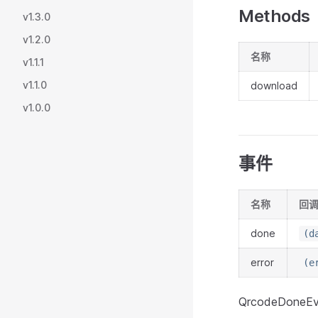
Methods
v1.3.0
v1.2.0
名称
v1.1.1
v1.1.0
download
v1.0.0
事件
名称
回
done
(d
error
(e
QrcodeDoneEv