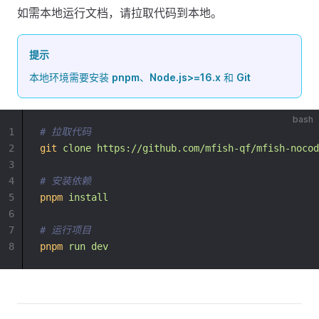
如需本地运行文档，请拉取代码到本地。
提示
本地环境需要安装
pnpm
、
Node.js>=16.x
和
Git
bash
1
# 拉取代码
2
git
clone
https://github.com/mfish-qf/mfish-nocod
3
4
# 安装依赖
5
pnpm
install
6
7
# 运行项目
8
pnpm
run
dev