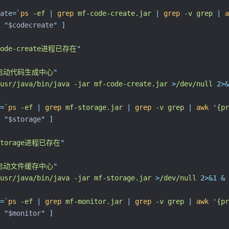
ate
=
`
ps
 -ef 
|
grep
 mf-code-create.jar 
|
grep
 -v grep 
|
a
"
$codecreate
"
]
code-create进程已存在
"
启动代码生成中心
"
usr/java/bin/java
-jar
mf-code-create.jar
>
/dev/null
2>&
=
`
ps
 -ef 
|
grep
 mf-storage.jar 
|
grep
 -v grep 
|
awk
'
{pr
"
$storage
"
]
storage进程已存在
"
启动文件缓存中心
"
usr/java/bin/java
-jar
mf-storage.jar
>
/dev/null
2>&1
&
=
`
ps
 -ef 
|
grep
 mf-monitor.jar 
|
grep
 -v grep 
|
awk
'
{pr
"
$monitor
"
]