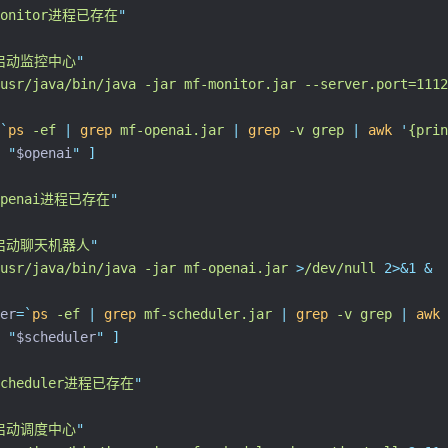
monitor进程已存在
"
启动监控中心
"
usr/java/bin/java
-jar
mf-monitor.jar
--server.port=1112
`
ps
 -ef 
|
grep
 mf-openai.jar 
|
grep
 -v grep 
|
awk
'
{prin
"
$openai
"
]
openai进程已存在
"
启动聊天机器人
"
usr/java/bin/java
-jar
mf-openai.jar
>
/dev/null
2>&1
&
er
=
`
ps
 -ef 
|
grep
 mf-scheduler.jar 
|
grep
 -v grep 
|
awk
"
$scheduler
"
]
scheduler进程已存在
"
启动调度中心
"