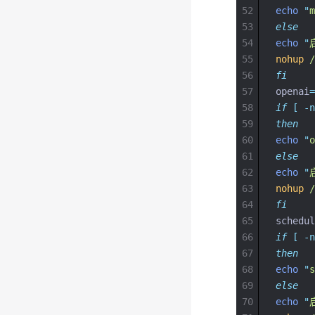
52
echo
"
53
else
54
echo
"
55
nohup
/
56
fi
57
openai
=
58
if
[
-n
59
then
60
echo
"
61
else
62
echo
"
63
nohup
/
64
fi
65
schedul
66
if
[
-n
67
then
68
echo
"
69
else
70
echo
"