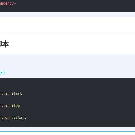
endency
>
脚本
执行
rt.sh
start
rt.sh
stop
rt.sh
restart