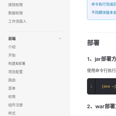
命令执行完成后会在
按钮权限
不同模块版本会生
数据权限
工作流接入
前端
部署
介绍
开始
1、jar部署
构建&部署
使用命令行执行
项目配置
路由
1
java
–j
菜单
权限
组件注册
2、war部
样式