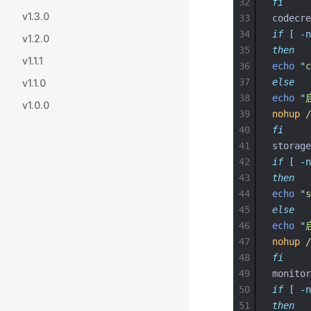
32
fi
v1.3.0
33
codecre
34
if
[
-n
v1.2.0
35
then
v1.1.1
36
echo
"
37
else
v1.1.0
38
echo
"
v1.0.0
39
nohup
/
40
fi
41
storage
42
if
[
-n
43
then
44
echo
"
45
else
46
echo
"
47
nohup
/
48
fi
49
monitor
50
if
[
-n
51
then