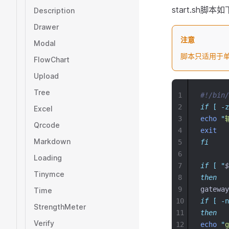
start.sh脚本
Description
Drawer
注意
Modal
脚本只适用于
FlowChart
Upload
Tree
1
#!/bin/
2
if
[
-z
Excel
3
echo
"
Qrcode
4
exit
Markdown
5
fi
6
Loading
7
if
[
"
$
Tinymce
8
then
9
gateway
Time
10
if
[
-n
StrengthMeter
11
then
Verify
12
echo
"