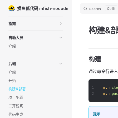
摸鱼低代码 mfish-nocode
Search
K
Skip to content
Sidebar Navigation
指南
构建&
自助大屏
介绍
构建
后端
通过命令行进入到
介绍
开始
1
mvn
cle
构建&部署
2
mvn
pac
项目配置
二开说明
提示
代码生成