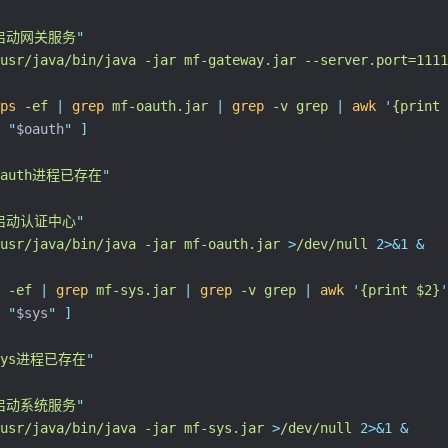
启动网关服务
"
usr/java/bin/java
-jar
mf-gateway.jar
--server.port=1111
ps
 -ef 
|
grep
 mf-oauth.jar 
|
grep
 -v grep 
|
awk
'
{print 
"
$oauth
"
]
oauth进程已存在
"
启动认证中心
"
usr/java/bin/java
-jar
mf-oauth.jar
>
/dev/null
2>&1
&
 -ef 
|
grep
 mf-sys.jar 
|
grep
 -v grep 
|
awk
'
{print $2}
'
"
$sys
"
]
sys进程已存在
"
启动系统服务
"
usr/java/bin/java
-jar
mf-sys.jar
>
/dev/null
2>&1
&