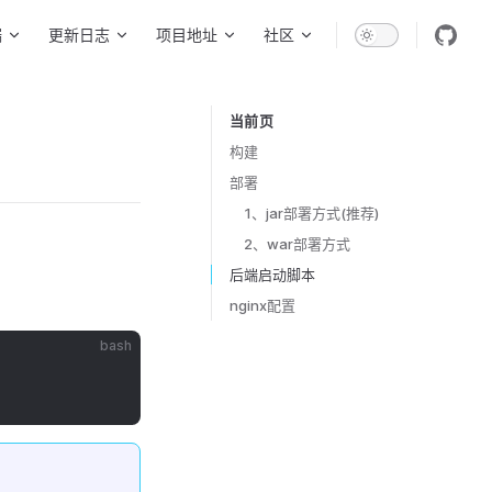
端
更新日志
项目地址
社区
当前页
Table of Contents for current page
构建
部署
1、jar部署方式(推荐)
2、war部署方式
后端启动脚本
nginx配置
bash