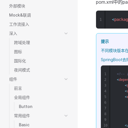
pom.xml中的p
外部模块
Mock&联调
1
<
packag
工作流接入
深入
提示
跨域处理
不同模块版本在mf
图标
SpringBo
国际化
夜间模式
1
<!--
组件
2
<
depe
3
<
前言
4
<
全局组件
5
<
6
Button
7
8
常用组件
9
Basic
10
<