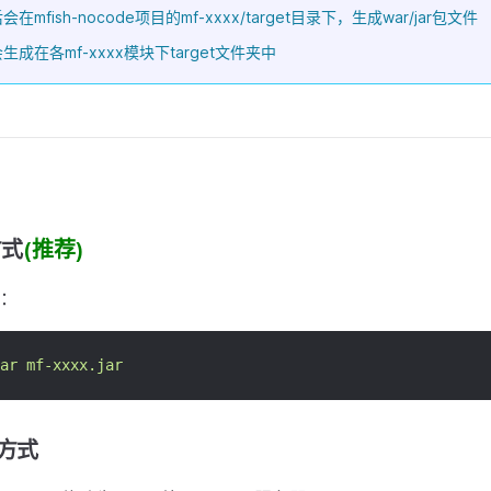
mfish-nocode项目的mf-xxxx/target目录下，生成war/jar包文件
成在各mf-xxxx模块下target文件夹中
方式
(推荐)
：
ar
mf-xxxx.jar
署方式