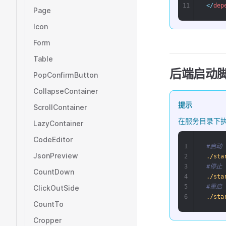
11
</
dep
Page
Icon
Form
Table
后端启动
PopConfirmButton
CollapseContainer
提示
ScrollContainer
在服务目录下
LazyContainer
CodeEditor
1
#启动
JsonPreview
2
./sta
3
#停止
CountDown
4
./sta
5
#重启
ClickOutSide
6
./sta
CountTo
Cropper