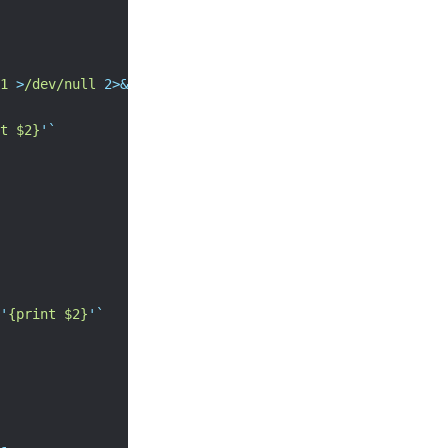
1
>
/dev/null
2>&1
&
t $2}
'`
'
{print $2}
'`