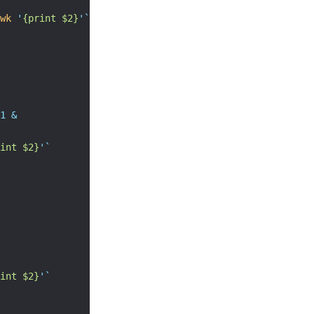
wk
'
{print $2}
'`
1
&
int $2}
'`
int $2}
'`