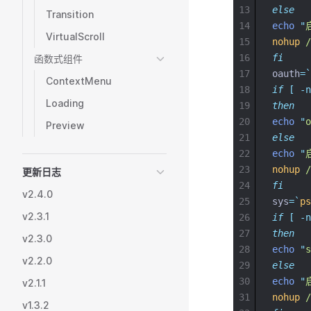
13
else
Transition
14
echo
"
VirtualScroll
15
nohup
/
16
fi
函数式组件
17
oauth
=
`
ContextMenu
18
if
[
-n
Loading
19
then
20
echo
"
Preview
21
else
22
echo
"
23
nohup
/
更新日志
24
fi
v2.4.0
25
sys
=
`
ps
v2.3.1
26
if
[
-n
27
then
v2.3.0
28
echo
"
v2.2.0
29
else
30
echo
"
v2.1.1
31
nohup
/
v1.3.2