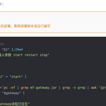
如下：
单机部署，集群部署脚本请自行编写
sh
"
$1
"
];
then
输入参数 start restart stop
"
1
"
=
"
start
"
]
=
`
ps
 -ef 
|
grep
 mf-gateway.jar 
|
grep
 -v grep 
|
awk
'
{pr
"
$gateway
"
]
gateway进程已存在
"