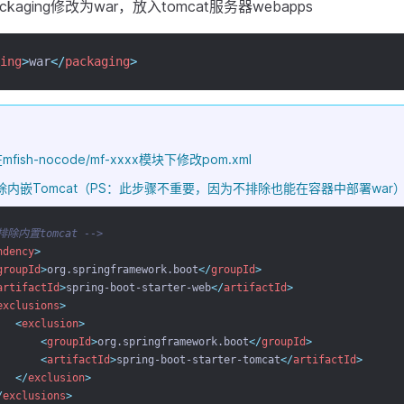
ackaging修改为war，放入tomcat服务器webapps
ing
>
war
</
packaging
>
ish-nocode/mf-xxxx模块下修改pom.xml
ot去除内嵌Tomcat（PS：此步骤不重要，因为不排除也能在容器中部署war
 排除内置tomcat -->
ndency
>
groupId
>
org.springframework.boot
</
groupId
>
artifactId
>
spring-boot-starter-web
</
artifactId
>
exclusions
>
<
exclusion
>
<
groupId
>
org.springframework.boot
</
groupId
>
<
artifactId
>
spring-boot-starter-tomcat
</
artifactId
>
</
exclusion
>
/
exclusions
>