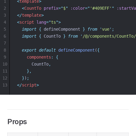
1
<
template
>
2
<
CountTo
prefix
=
"
$
"
:color
=
"
'#409EFF'
"
:startVa
3
</
template
>
4
<
script
lang
=
"
ts
"
>
5
import
{
defineComponent
}
from
'
vue
'
;
6
import
{
CountTo
}
from
'
/@/components/CountTo/
7
8
export
default
defineComponent
(
{
9
components
:
{
10
      CountTo
,
11
},
12
}
)
;
13
</
script
>
Props