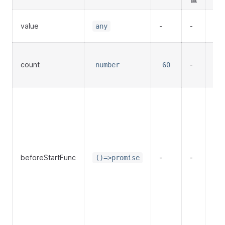
绑
value
-
-
any
值
倒
count
-
时
number
60
间
倒
时
前
行
函
beforeStartFunc
-
-
数
()=>promise
返
tru
才
开
执