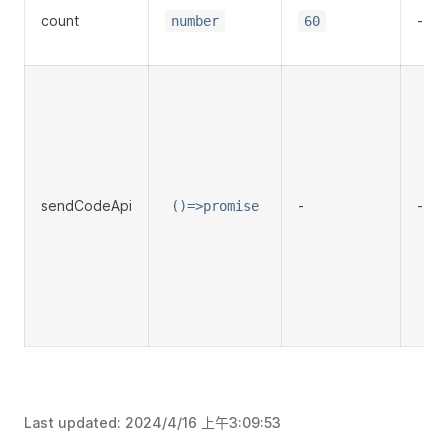
count
-
number
60
sendCodeApi
-
-
()=>promise
Last updated:
2024/4/16 上午3:09:53