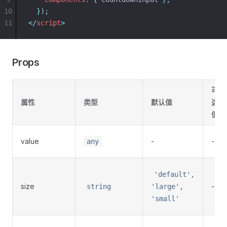
10
}
)
;
11
</
script
>
Props
可
属性
类型
默认值
选
值
value
-
-
any
'default',
size
-
string
'large',
'small'