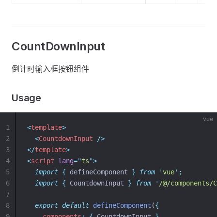
CountDownInput
倒计时输入框按钮组件
Usage
vue
1
<
template
>
2
<
CountdownInput
 />
3
</
template
>
4
<
script
lang
=
"
ts
"
>
5
import
{
defineComponent
}
from
'
vue
'
;
6
import
{
CountdownInput
}
from
'
/@/components/C
7
8
export
default
defineComponent
(
{
9
components
:
{
 CountdownInput 
},