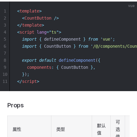
vue
1
<
template
>
2
<
CountButton
 />
3
</
template
>
4
<
script
lang
=
"
ts
"
>
5
import
{
defineComponent
}
from
'
vue
'
;
6
import
{
CountButton
}
from
'
/@/components/Coun
7
8
export
default
defineComponent
(
{
9
components
:
{
 CountButton 
},
10
}
)
;
11
</
script
>
Props
可
默认
属性
类型
选
说
值
值